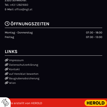
2320 Schwechat
Tel.:
+43 1 2821660
E-Mail:
office@ngt.at

ÖFFNUNGSZEITEN
Montag - Donnerstag
07:30 - 18:00
Freitag
07:30 - 13:00
LINKS

Impressum

Datenschutzerklärung

Kontakt

auf Herold.at bewerten

Baugrubenabsicherung

Wien
Website erstellt von HEROLD